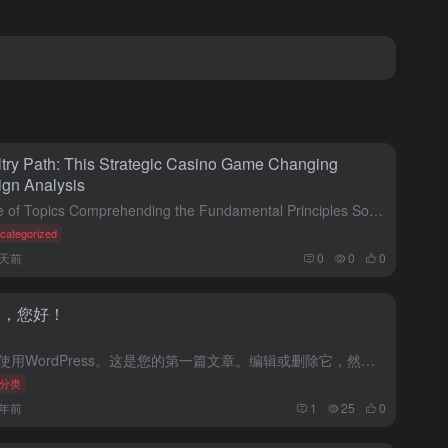
try Path: This Strategic Casino Game Changing
gn Analysis
Table of Topics Comprehending the Fundamental Principles Sophisticated Design Identification Systems...
categorized
2天前
0
0
0
界，您好！
欢迎使用WordPress。这是您的第一篇文章。编辑或删除它，然后开始写作吧！
分类
6年前
1
25
0