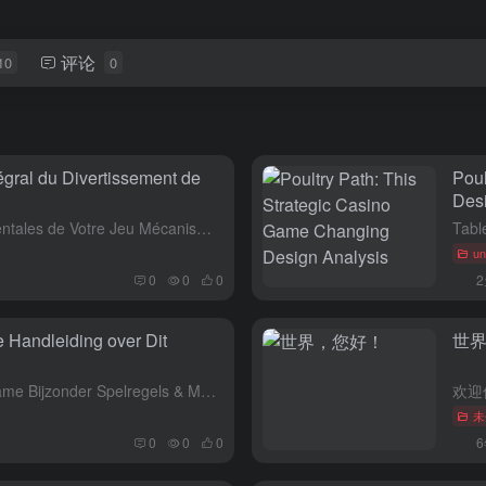
评论
10
0
égral du Divertissement de
Poul
Desi
Liste des sujets Les Origines Orientales de Votre Jeu Mécanismes de Gameplay et Principes Essentiell...
un
0
0
0
e Handleiding over Dit
世
Inhoudsopgave Wat Maakt Dit Game Bijzonder Spelregels & Mechanica Tactieken om Succes RTP en Volatil...
未
0
0
0