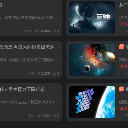
题
从
上线了，上线了 一为主题官网上线，需要购买主题的请移步官网支付 正在活动中哦 前往查看购买 WebStack Pro 导航主题高级版改名为一导航，因为WebStack的名字给Viggo带来了一些困...
科
10
14,880
0
T发现迄今最大的恒星级黑洞
2019年11月28日，国际顶尖科学期刊《自然》在线发布了我国天文学家主导的一项重大发现。中国科学院国家天文台刘继峰、张昊彤研究员领导的研究团队发现了一颗迄今为止最大质量的恒星级黑洞，这颗70倍太阳质...
科
0
2,238
0
解人类生育力下降难题
目前，全球平均不孕不育率大概在10% -15%左右，我国约为15%。中国不孕夫妇约为1200-1500万对，自然妊娠人群流产率高达10%。另外，我国婴儿出生缺陷率为5.6%，每年新增约90万例患儿。 ...
科
1
1,234
0