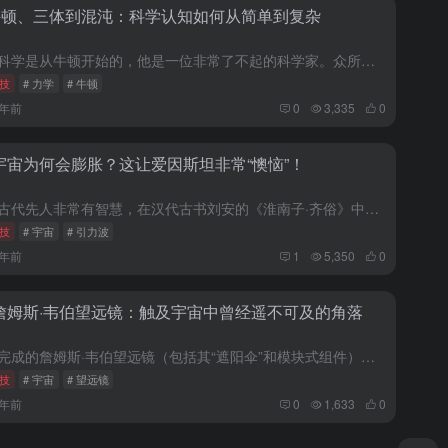
牛顿、三体到混沌：科学认知如何从简单到复杂
现代科学是从牛顿开始的，他是一位非常了不起的科学家。众所周知，他发现了万有引力定律还有牛顿力学，还是微积分发现人之一。从一个人对科学的贡献来讲，很少有人可以与牛顿相提并论，一生能如果做上述一件事，就能...
技
# 力学
# 牛顿
7年前
0
3,335
0
宇宙为何会膨胀？这让爱因斯坦非常“懊恼”！
我国古代先人非常有智慧，在汉代古书刘安的《淮南子·齐俗》中，就提到过“四方上下谓之宇，往固来今谓之宙”，简单来说宇是空间，宙是时间，所以宇宙学是一门研究时空的学问。 在宇宙中，时间和空间基本上是一回...
技
# 宇宙
# 引力波
7年前
1
5,350
0
詹姆斯·韦伯望远镜：触及宇宙中曾经遥不可及的角落
组装完成的詹姆斯·韦伯望远镜（包括其“遮阳伞”和模块式组件）已完成部分配置，还将进行进一步安装。 新浪科技讯 北京时间1月6日消息，据国外媒体报道，NASA的詹姆斯·韦伯望远镜目前定于2021年3月...
技
# 宇宙
# 望远镜
7年前
0
1,633
0