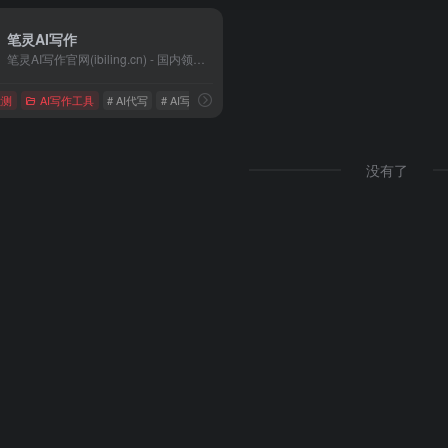
笔灵AI写作
笔灵AI写作官网(ibiling.cn) - 国内领先的AI写作助手与智能工具。专为提高写作效率而设计，提供免费的AI文章改写、论文辅助、商业计划书撰写等服务。无论是学术写作还是商业文案，笔灵AI写作都能快速生成高质量内容，简化您的写作过程。
检测
AI写作工具
# AI代写
# AI写作
# AI写作免费
没有了