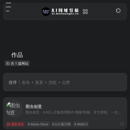
作品
共 1 篇网址
排序
发布
更新
浏览
点赞
图虫创意
图虫创意：4.6亿+正版商用图片/视频/音频，官方授权、一次购买永久用，覆盖人物/风景/动物/美食/旅游/建筑/时尚等多类别，适用于设计/广告等场景；图虫网：800万+摄影师入驻的优质摄影社区，支持作品上传分享，提供图虫APP下载。
摄影相关
# Adobe Stock
# cc0 图片网
# Web2.0