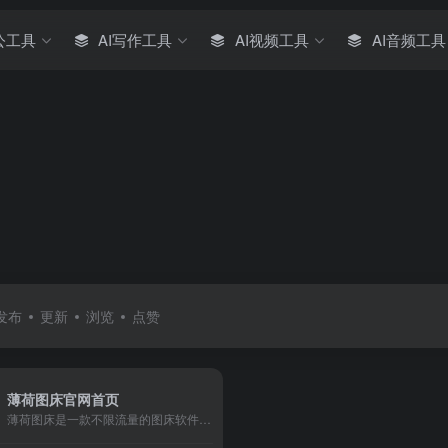
公工具
AI写作工具
AI视频工具
AI音频工具
发布
更新
浏览
点赞
薄荷图床官网首页
薄荷图床是一款不限流量的图床软件，支持批量上传，不仅仅是图片，您还可以上传文档，PDF，表格，音视频，压缩包等数百种格式。不限流量，不限上传次数，全球CDN加速，累计外链次数已经超过了十亿次。薄荷图床是最好用的图床软件。