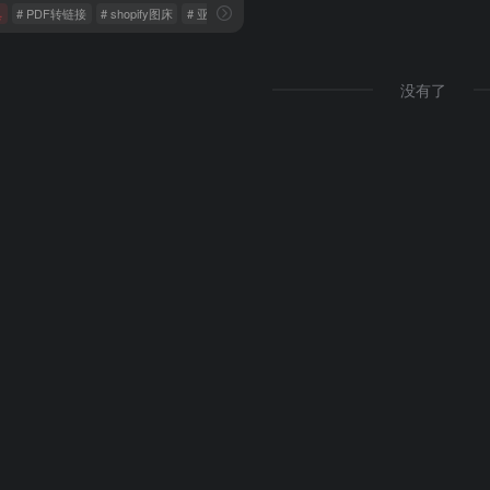
具
# PDF转链接
# shopify图床
# 亚马逊图床
没有了