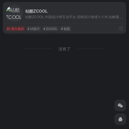
站酷ZCOOL
站酷ZCOOL,中国设计师互动平台.深耕设计领域十八年,站酷聚集了1800万设计师、摄影师、插画师、艺术家、创意人,设计创意群体中具有较高的影响力与号召力.
图片素材
# UI设计
# ZCOOL
# 创意
没有了