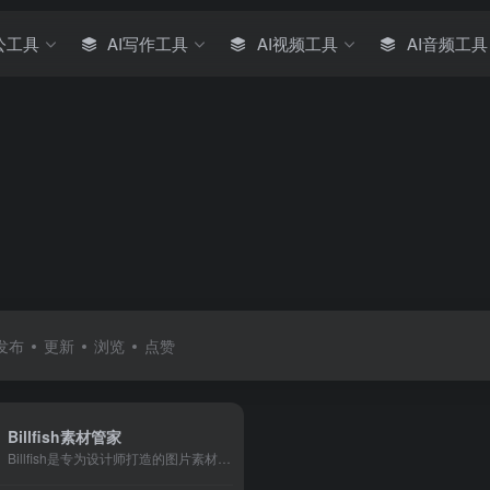
公工具
AI写作工具
AI视频工具
AI音频工具
发布
更新
浏览
点赞
Billfish素材管家
Billfish是专为设计师打造的图片素材管理工具，素材管家可以高效的整理电脑的各类素材：支持PNG、JPG、PSD、AI、GIF、SVG、EPS、CDR等格式。Billfish素材管理工具可以快速、轻松的管理素材和进行图片管理，让你拥有更多的时间专注于设计本身。