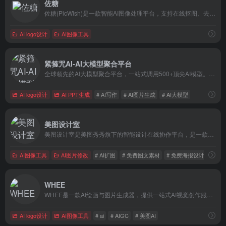
佐糖
佐糖(PicWish)是一款智能AI图像处理平台，支持在线抠图、去水印、模糊照片变清晰、无损放大、图片裁剪、图片压缩和黑白照片上色等功能，一键就能制作出精美图片，提高图片编辑效率。
AI logo设计
AI图像工具
紧箍咒AI-AI大模型聚合平台
全球领先的AI大模型聚合平台，一站式调用500+顶尖AI模型。支持ChatGPT/Claude/Gemini智能对话，Midjourney/Flux/DALL-E AI绘画生图，Sora/可灵/Vidu AI视频生成，以及AI漫剧、电商一键生图、AI配音、AI写作等智能体工具，免费试用。
AI logo设计
AI PPT生成
# AI写作
# AI图片生成
# AI大模型
美图设计室
美图设计室是美图秀秀旗下的智能设计在线协作平台，是一款平面设计工具、在线平面设计软件及AI设计工具,提供海量海报模板,跨境电商模板,跨境电商banner,跨境电商主图,邀请函,公告通知,喜报,logo等免费设计素材和模板，可在线智能生成海报,一键换色,一键换装,一键去水印,AI扩图,ai海报生成,ai文案,美图ai ppt,AI商品图,画质修复,抠图拼图，3秒完成专业设计！
AI图像工具
AI图片修改
# AI扩图
# 免费图文素材
# 免费海报设计
WHEE
WHEE是一款AI绘画与图片生成器，提供一站式AI视觉创作服务。WHEE不仅会画也会修图，各种AI修图功能一应俱全。使用门槛低，用户只需用自然语言表述需求，就能轻松上手。在画廊中，用户可以欣赏并学习来自多领域创作者的精美作品，为创作提供丰富的灵感来源，进而促进二创和设计师间的交流与合作。
AI logo设计
AI图像工具
# ai
# AIGC
# 美图AI