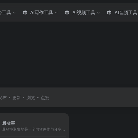
公工具
AI写作工具
AI视频工具
AI音频工具
发布
更新
浏览
点赞
最省事
最省事聚集地是一个内容创作与分享社区，专注收集和分享负责任、有智趣、贴近生活的内容。