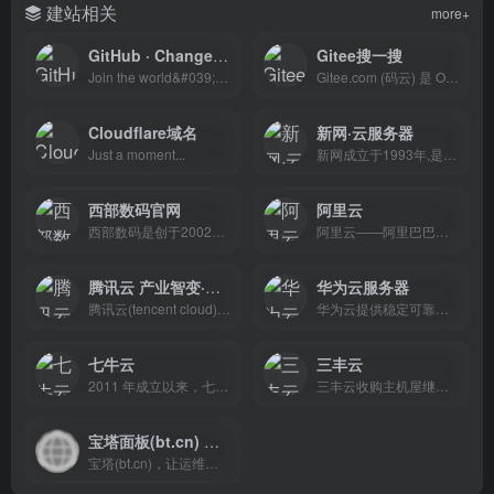
建站相关
more+
GitHub · Change is constant. GitHub keeps you ahead. · GitHub
Gitee搜一搜
Join the world&#039;s most widely adopted, AI-powered developer platform where millions of developers, businesses, and the largest open source community build software that advances humanity.
Gitee.com (码云) 是 OSCHINA.NET 推出的代码托管平台， 支持 Git 和 SVN, 提供免费的私有仓库托管. 目前已有超过 1200 万的开发者选择 Gitee。
Cloudflare域名
新网·云服务器
Just a moment...
新网成立于1993年,是国内专注于互联网基础应用服务提供商.新网提供云服务器,网站建设,域名注册,域名交易,域名购买续费,虚拟主机,企业邮箱等一系列信息化产品服务
西部数码官网
阿里云
西部数码是创于2002年的老牌云计算服务商。专业提供云服务器、虚拟主机、域名注册、企业邮箱等,50余万个虚拟主机网站及1000余万个域名用户的共同选择！免费备案，7x24小时售后支持，助企业无忧上云。
阿里云——阿里巴巴集团旗下全球领先的云计算及人工智能科技公司之一。提供全栈云服务，包括弹性计算、高性能数据库、网络与存储方案，以及AI大模型、向量检索、大数据分析等智能化能力。依托飞天云计算操作系统与全球基础设施，支持企业构建高可用架构，定制基于场景的行业解决方案，免费备案，7×24小时售后支持，助企业无忧上云。
腾讯云 产业智变·云启未来
华为云服务器
腾讯云(tencent cloud)为数百万的企业和开发者提供安全稳定的云计算服务，涵盖云服务器、云数据库、云存储、视频与CDN、域名注册等全方位云服务和各行业解决方案。
华为云提供稳定可靠、安全可信、可持续发展的云服务，致力于让云无处不在，让智能无所不及，共建智能世界云底座。助力企业降本增效，全球300万客户的共同选择。
七牛云
三丰云
2011 年成立以来，七牛云致力于成为全球领先的一站式中立音视频云 + AI 服务商，围绕数字化浪潮下的在线音视频需求，基于强大的云边一体化能力和低代码能力，持续在视频点播、互动直播、实时音视频、摄像头上云等领域，进行深度技术投入，提供面向业务场景的视频云解决方案。截至目前，有超过 100 万企业客户和开发者长期使用七牛云服务，包括 OPPO 、爱奇艺、平安银行、招商银行、上汽集团、芒果 TV 等知名企业。
三丰云收购主机屋继续提供云服务器相关服务，以免费服务器、免费空间、免费vps主机、高防服务器、游戏服务器为核心，提供更高标准的云主机租用解决方案。
宝塔面板(bt.cn) 简单好用的Linux/Windows服务器运维管理面板
宝塔(bt.cn)，让运维简单高效。面板支持Linux与Windows系统。一键配置：LAMP/LNMP、网站、数据库、FTP、SSL，通过Web端轻松管理服务器。