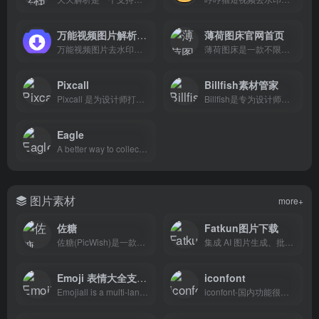
万能视频图片解析下载
薄荷图床官网首页
万能视频图片去水印解析下载工具,支持解析哔哩哔哩、抖音、TikTok、Facebook等上千个平台的视频图片,提取出来的视频无水印,可以免费、快速、方便地将视频图片去水印保存到手机相册、电脑本地.
薄荷图床是一款不限流量的图床软件，支持批量上传，不仅仅是图片，您还可以上传文档，PDF，表格，音视频，压缩包等数百种格式。不限流量，不限上传次数，全球CDN加速，累计外链次数已经超过了十亿次。薄荷图床是最好用的图床软件。
Pixcall
Billfish素材管家
Pixcall 是为设计师打造的本地文件管理客户端，方便地管理图片、视频等设计素材，支持多种同步方案。
Billfish是专为设计师打造的图片素材管理工具，素材管家可以高效的整理电脑的各类素材：支持PNG、JPG、PSD、AI、GIF、SVG、EPS、CDR等格式。Billfish素材管理工具可以快速、轻松的管理素材和进行图片管理，让你拥有更多的时间专注于设计本身。
Eagle
A better way to collect, search and organize your design files in a logical way and all in one place.
图片素材
more+
佐糖
Fatkun图片下载
佐糖(PicWish)是一款智能AI图像处理平台，支持在线抠图、去水印、模糊照片变清晰、无损放大、图片裁剪、图片压缩和黑白照片上色等功能，一键就能制作出精美图片，提高图片编辑效率。
集成 AI 图片生成、批量下载、以图搜图、电商工具于一体的综合平台。让图片处理更智能,让工作更高效。支持Chrome、Edge浏览器扩展。
Emoji 表情大全支持搜索
iconfont
Emojiall is a multi-language Emoji Dictionary
iconfont-国内功能很强大且图标内容很丰富的矢量图标库，提供矢量图标下载、在线存储、格式转换等功能。阿里巴巴体验团队倾力打造，设计和前端开发的便捷工具