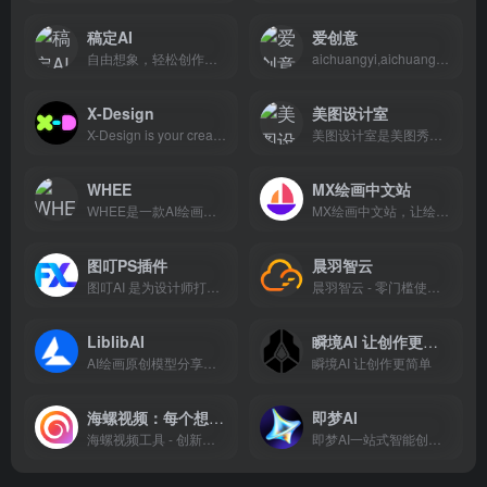
稿定AI
爱创意
自由想象，轻松创作。通过灵感激发创意，以用户真实场景为切入，通过 AI 能力的介入，使用上降低门槛，为用户提供智能、极简、易用、高效的AI创意社区。
aichuangyi,aichuangyi.net,爱创意,AI文案,小红书,抖音,快手,微博,社交平台,视频,AI创作,秘塔写作猫,文案写作,视频标题,视频脚本,直播间脚本,写文章,运营神器,营销文案,产品简介,自媒体
X-Design
美图设计室
X-Design is your creative AI agent and AI-powered photo editor. Instantly turn your ideas into professional logos, complete brand guidelines, posters, social media assets, and product visuals – all optimized for small businesses.
美图设计室是美图秀秀旗下的智能设计在线协作平台，是一款平面设计工具、在线平面设计软件及AI设计工具,提供海量海报模板,跨境电商模板,跨境电商banner,跨境电商主图,邀请函,公告通知,喜报,logo等免费设计素材和模板，可在线智能生成海报,一键换色,一键换装,一键去水印,AI扩图,ai海报生成,ai文案,美图ai ppt,AI商品图,画质修复,抠图拼图，3秒完成专业设计！
WHEE
MX绘画中文站
WHEE是一款AI绘画与图片生成器，提供一站式AI视觉创作服务。WHEE不仅会画也会修图，各种AI修图功能一应俱全。使用门槛低，用户只需用自然语言表述需求，就能轻松上手。在画廊中，用户可以欣赏并学习来自多领域创作者的精美作品，为创作提供丰富的灵感来源，进而促进二创和设计师间的交流与合作。
MX绘画中文站，让绘画如此简单，只需描述图片内容AI即可快速生成精美的图片，本站提供一站式MX AI绘画图片创作服务！
图叮PS插件
晨羽智云
图叮AI 是为设计师打造的 Photoshop 插件，支持一键抠图、文生图、图生图、风格转换等功能，极大提升设计效率。
晨羽智云 - 零门槛使用AI技术，独占显卡、稳定高速、按分钟计费
LiblibAI
瞬境AI 让创作更简单
AI绘画原创模型分享社区，10万+模型免费下载;原汁原味的webUI、comfyUI，在线AI绘图工具免费使用;还可在线进行模型训练。欢迎每一位创作者加入，共同探索AI绘画
瞬境AI 让创作更简单
海螺视频：每个想法都是一部大片
即梦AI
海螺视频工具 - 创新的AI视频生成器和提示词工具，可以将您的想法转化为精美的AI视频。只需一段文字，即可借助尖端的AI技术，在短时间内创作出引人入胜的视觉作品。现在就用海螺视频释放您的创造力吧。
即梦AI一站式智能创作平台，即刻造梦。提供AI绘画和AIGC视频创作体验，拥有激发无限创作灵感的社区。让即梦AI开启您的智能创作之旅，探索梦境实现的无限可能！