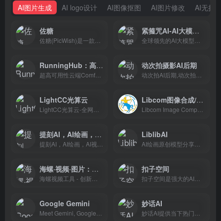
AI图片生成
AI logo设计
AI图像抠图
AI图片修改
AI无损
佐糖
紧箍咒AI-AI大模型聚合平台
佐糖(PicWish)是一款智能AI图像处理平台，支持在线抠图、去水印、模糊照片变清晰、无损放大、图片裁剪、图片压缩和黑白照片上色等功能，一键就能制作出精美图片，提高图片编辑效率。
全球领先的AI大模型聚合平台，一站式调用500+顶尖AI模型。支持ChatGPT/Claude/Gemini智能对话，Midjourney/Flux/DALL-E AI绘画生图，Sora/可灵/Vidu AI视频生成，以及AI漫剧、电商一键生图、AI配音、AI写作等智能体工具，免费试用。
RunningHub：高可用性云端ComfyUI，在线创作AI应用
动次拍摄影AI后期
超高可用性云端ComfyUI，在线编辑并运行ComfyUI工作流，轻松发布为AI应用并获得收入，上百种AI应用每日上新，轻松满足各种业务需求
动次拍AI后期,动次拍数字影棚,动次拍AI,DXPOS,DXPOS AI,后期,数字影棚,数字AI,批量制作,智能修图
LightCC光算云
Libcom图像合成/融图平台
LightCC光算云-全网高性价比GPU算力，前沿AIGC应用，解锁AI无限可能！GPU租赁/GPU租用/在线GPU环境部署/免费GPU/免费算力/GPU算力租用平台/AIGC应用平台
Libcom Image Composition PlatformLibcom图像合成/融图平台
提刻AI，AI绘画，AI视频
LiblibAI
提刻AI，AI绘画，AI视频-提刻AI,手里的效率工具
AI绘画原创模型分享社区，10万+模型免费下载;原汁原味的webUI、comfyUI，在线AI绘图工具免费使用;还可在线进行模型训练。欢迎每一位创作者加入，共同探索AI绘画
海螺·视频·图片：每个想法都是一部大片
扣子空间
海螺视频工具 - 创新的AI视频生成器和提示词工具，可以将您的想法转化为精美的AI视频。只需一段文字，即可借助尖端的AI技术，在短时间内创作出引人入胜的视觉作品。现在就用海螺视频释放您的创造力吧。
扣子空间是强大的AI办公助手，基于Agent技术，集成了AI写作、AI PPT生成、AI表格处理、AI设计、AI播客、AI生图与AI视频等全功能。扣子空间助力财经分析、市场营销等多场景办公任务自动化，全面提升工作效率。
‎Google Gemini
妙话AI
Meet Gemini, Google’s AI assistant. Get help with writing, planning, brainstorming, and more. Experience the power of generative AI.
妙话AI提供当下热门玩法图片及短视频生成，只需上传照片即可自动生成抖音封面、小红书热门封面和趣味爆款图及趣味短视频，适合短视频创作者、个人博主和日常社交分享用户使用。