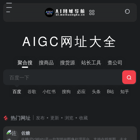
AIGC网址大全
聚合搜
搜商品
搜货源
站长工具
查公司
百度
谷歌
小红书
搜狗
必应
头条
B站
知乎
微
热门网址
发布
更新
浏览
收藏
佐糖
佐糖(PicWish)是一款智能AI图像处理平台，支持在线抠图、去水印、模糊照片变清晰、无损放大、图片裁剪、图片压缩和黑白照片上色等功能，一键就能制作出精美图片，提高图片编辑效率。