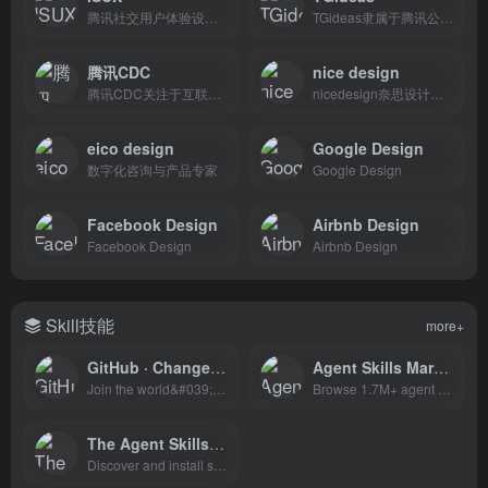
腾讯社交用户体验设计部
TGideas隶属于腾讯公司互动娱乐业务系统的专业推广类设计团队
腾讯CDC
nice design
腾讯CDC关注于互联网视觉设计、交互设计、用户研究、前端开发。
nicedesign奈思设计是领先的用户体验设计与互联网品牌建设公司
eico design
Google Design
数字化咨询与产品专家
Google Design
Facebook Design
Airbnb Design
Facebook Design
Airbnb Design
Skill技能
more+
GitHub · Change is constant. GitHub keeps you ahead. · GitHub
Agent Skills Marketplace
Join the world&#039;s most widely adopted, AI-powered developer platform where millions of developers, businesses, and the largest open source community build software that advances humanity.
Browse 1.7M+ agent skills compatible with Claude Code, Codex CLI and ChatGPT. The open standard SKILL.md format for AI coding assistants.
The Agent Skills Directory
Discover and install skills for AI agents.