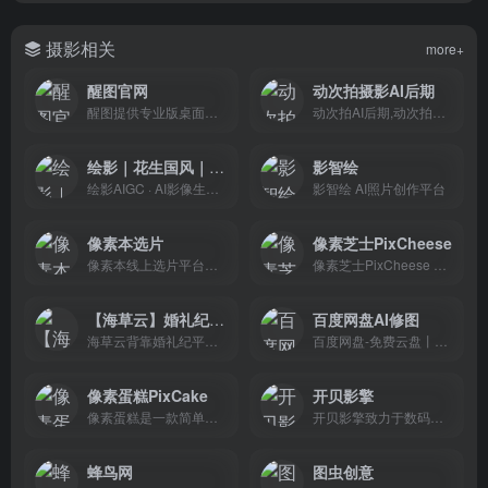
摄影相关
more+
醒图官网
动次拍摄影AI后期
醒图提供专业版桌面修图软件与移动端修图App。支持AI人像精修、胶片调色、批量调色、色偏矫正、智能消除等专业功能，覆盖Windows/Mac/Android/iOS多平台。立即免费下载。
动次拍AI后期,动次拍数字影棚,动次拍AI,DXPOS,DXPOS AI,后期,数字影棚,数字AI,批量制作,智能修图
绘影｜花生国风｜幻象Cos
影智绘
绘影AIGC · AI影像生产力
影智绘 AI照片创作平台
像素本选片
像素芝士PixCheese
像素本线上选片平台，为摄影师提供在线选片、远程交付、线上预约、档期管理、作品集展示等一站式服务。支持婚纱照、亲子照、毕业季、旅拍等多种场景，让客户随时随地选片下载。
像素芝士PixCheese 享受联机拍摄、AI智能筛选挑图、实时效果处理、精美分享链接的极致速度体验，实现真正实时的照片分享。
【海草云】婚礼纪旗下商家服务平台 让婚礼行业商家赚到钱
百度网盘AI修图
海草云背靠婚礼纪平台，帮助结婚产业商家实现品牌营收双增长，提供婚纱摄影、婚礼策划、婚庆、婚纱礼服、四大金刚、婚宴酒店行业针对性一站式经营管理解决方案，覆盖经营场景的方方面面，全面赋能行业商家发展。
百度网盘-免费云盘丨文件共享软件丨超大容量丨存储安全
像素蛋糕PixCake
开贝影擎
像素蛋糕是一款简单易用的AI修图工具，只需要拖入图片，即可实现一键智能Raw转档调色，一键磨皮全身液化，轻松实现“一秒初修，三秒精修”的批量修图操作
开贝影擎致力于数码后期AI软件开发，专注于数码后期人像修图及相册设计效率提升，为业内知名品牌，被行业门户黑光网评为极受欢迎的数码后期修图软件、设计软件。
蜂鸟网
图虫创意