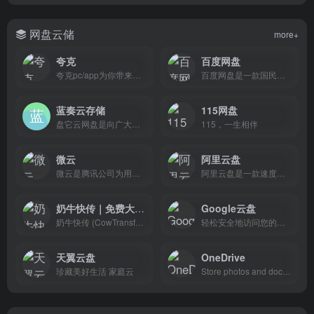
网盘云储
more+
夸克
百度网盘
夸克pc/app为你带来极速、智能、安全、高效的搜索体验,找答案,找资料,找工具,办公,学习,工作必备应用。夸克提供浏览器搜索引擎、网盘、AI扫描王工具及小说阅读等高效功能，为你提供稳定,安全,流畅的浏览环境和优质的产品服务体验
百度网盘是一款国民级产品
蓝奏云存储
115网盘
盘它云网盘是向广大用户提供上传空间和技术的信息存储空间服务平台。
115，一生相伴
微云
阿里云盘
微云是腾讯公司为用户精心打造的一项智能云服务
阿里云盘是一款速度快的个人网盘
奶牛快传｜免费大文件传输工具，上传下载不限速 CowTransfer
Google云盘
奶牛快传 (CowTransfer) 无需注册即可传输文件，上传下载不限速。传视频、传音频、传图片、跨国传、传大文件。10GB 免费云盘、会员 3TB 超大云盘。最受创意人、广告人及创作者喜爱的效率工具之一，快来体验吧！
轻松安全地访问您的所有内容
天翼云盘
OneDrive
珍藏美好生活 家庭云
Store photos and docs online. Access them from any PC, Mac or phone. Create and work together on Word, Excel or PowerPoint documents.