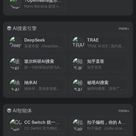
Nano Banana 提供 nanobanana、gpt4o、ChatGPT、豆包、即梦 提示词案例，快速复制提示词，探索灵感，提升创作效率。
AI搜索引擎
more+
DeepSeek
TRAE
深度求索（DeepSeek），成立于2023年，专注于研究世界领先的通用人工智能底层模型与技术，挑战人工智能前沿性难题。基于自研训练框架、自建智算集群和万卡算力等资源，深度求索团队仅用半年时间便已发布并开源多个百亿级参数大模型，如DeepSeek-LLM通用大语言模型、DeepSeek-Coder代码大模型，并在2024年1月率先开源国内首个MoE大模型（DeepSeek-MoE），各大模型在公开评测榜单及真实样本外的泛化效果均有超越同级别模型的出色表现。和 DeepSeek AI 对话，轻松接入 API。
TRAE AI IDE | 国内首款 AI 原生集成开发环境，深度集成 Doubao-1.5-pro 与 DeepSeek 模型，支持中文自然语言一键生成完整代码框架，实时预览前端效果并智能修复 BUG。首创 Builder 模式实现需求到代码的自动化开发，兼容 Windows/macOS 系统，官网下载即用。
玻尔科研AI搜索
知乎直答
新一代科研知识库与AI学术搜索平台
知乎直答
纳米AI
秘塔AI搜索
纳米AI，首创多智能体蜂群，一句话生成专家级视频、报告、PPT。纳米AI，集成MCP万能工具箱，打破信息围墙，让搜索更全、更广、更深、更专业。纳米AI，集成DeepSeek，智脑，通义千问等十六家大模型，支持深度推理、个人知识库管理等功能。
秘塔AI搜索，没有广告，直达结果
AI智能体
more+
CC Switch 统一管理AI 编程工具工作流
扣子编程，你的 AI 开发伙伴，Vibe Coding 基础设施，自然语言对话开发智能体、工作流、网页应用、移动应用，一键部署上线
CC Switch 官方网站。统一管理 Claude Code、Codex、Gemini CLI、OpenCode、OpenClaw 和 Hermes Agent 的供应商配置、本地路由、MCP、Skills、会话与用量统计。
扣子编程（code.coze.cn）是AI赋能的一站式云端Vibe Coding开发平台。通过对话即可快速构建智能体、工作流、网页与移动应用，并依托Vibe Infra基础设施实现开箱即用的云端环境和一键部署服务。无论你是零基础小白还是资深开发者，扣子编程都能帮你实现从想法到产品上线的丝滑体验，告别部署烦恼。