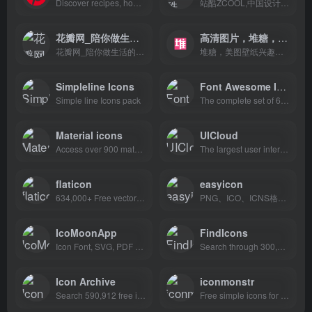
Discover recipes, home ideas, style inspiration and other ideas to try." data-app="true" name="description
站酷ZCOOL,中国设计师互动平台.深耕设计领域十八年,站酷聚集了1800万设计师、摄影师、插画师、艺术家、创意人,设计创意群体中具有较高的影响力与号召力.
花瓣网_陪你做生活的设计师
高清图片，堆糖，美图壁纸兴趣社区
花瓣网_陪你做生活的设计师
堆糖，美图壁纸兴趣社区。收录几十亿高清优质图片，数千万用户的珍藏分享，一键收藏下载美图，点亮生活无限灵感，做你的美好研究所：拥有高清壁纸、情侣头像、明星爱豆、影视动漫、情感文字、表情包、绘画手帐、P图教程、美妆穿搭、歌词台词、可爱萌宠等多种图片分类。你想要的风景壁纸、聊天背景、朋友圈背景、动漫头像都可以在这里找到。
Simpleline Icons
Font Awesome Icon
Simple line Icons pack
The complete set of 675 icons in Font Awesome
Material icons
UICloud
Access over 900 material system icons, available in a variety of sizes and densities, and as a web font.
The largest user interface design database in the world.
flaticon
easyicon
634,000+ Free vector icons in SVG, PSD, PNG, EPS format or as ICON FONT.
PNG、ICO、ICNS格式图标搜索、图标下载服务
IcoMoonApp
FindIcons
Icon Font, SVG, PDF &amp; PNG Generator
Search through 300,000 free icons
Icon Archive
iconmonstr
Search 590,912 free icons
Free simple icons for your next project