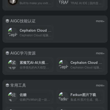
Built to make you extraordinarily productive, Cursor is the best way to code with AI.
TRAE AI IDE | 国内首款 AI 原生集成开发环境，深度集成 Doubao-1.5-pro 与 DeepSeek 模型，支持中文自然语言一键生成完整代码框架，实时预览前端效果并智能修复 BUG。首创 Builder 模式实现需求到代码的自动化开发，兼容 Windows/macOS 系统，官网下载即用。
AIGC技能认证
more+
Cephalon Cloud 端脑云
Cephalon Cloud 端脑云，分布式 AIGC 算力网络，全网最高性价比，无需部署，在线使用。一键部署 AI 绘图 SD 环境，为您提供更流畅的 AI 创作体验。
AIGC学习资源
more+
紧箍咒AI-AI大模型聚合平台
Cephalon Cloud 端脑云
全球领先的AI大模型聚合平台，一站式调用500+顶尖AI模型。支持ChatGPT/Claude/Gemini智能对话，Midjourney/Flux/DALL-E AI绘画生图，Sora/可灵/Vidu AI视频生成，以及AI漫剧、电商一键生图、AI配音、AI写作等智能体工具，免费试用。
Cephalon Cloud 端脑云，分布式 AIGC 算力网络，全网最高性价比，无需部署，在线使用。一键部署 AI 绘图 SD 环境，为您提供更流畅的 AI 创作体验。
常用工具
more+
佐糖
Fatkun图片下载
佐糖(PicWish)是一款智能AI图像处理平台，支持在线抠图、去水印、模糊照片变清晰、无损放大、图片裁剪、图片压缩和黑白照片上色等功能，一键就能制作出精美图片，提高图片编辑效率。
集成 AI 图片生成、批量下载、以图搜图、电商工具于一体的综合平台。让图片处理更智能,让工作更高效。支持Chrome、Edge浏览器扩展。