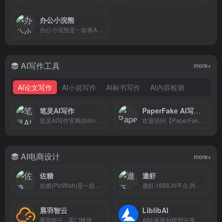
办公小浣熊
办公小浣熊是一款将AI大模型与文档编辑、数据分析场景深度结合的工具型产品，一站式创作平台和知识管理空间。
AI写作工具
more+
AI论文写作
AI小说写作
AI标书写作
AI内容检测
笔灵AI写作
PaperFake AI写作指导平台
笔灵AI写作官网(ibiling.cn) - 国内领先的AI写作助手与智能工具。专为提高写作效率而设计，提供免费的AI文章改写、论文辅助、商业计划书撰写等服务。无论是学术写作还是商业文案，笔灵AI写作都能快速生成高质量内容，简化您的写作过程。
欢迎访问【PaperFake写论文】，国内领先的AI论文写作助手。我们提供专业的ai论文写作助手，各类论文写作服务，包括毕业论文、课程论文和计算机毕业论文等。利用PaperFake写论文平台，您可以轻松撰写高质量的论文，节省时间和精力。立即体验【PaperFake AI写作】，让您的论文写作更加高效和专业-PaperFake AI写作
AI电商设计
more+
佐糖
遨虾
佐糖(PicWish)是一款智能AI图像处理平台，支持在线抠图、去水印、模糊照片变清晰、无损放大、图片裁剪、图片压缩和黑白照片上色等功能，一键就能制作出精美图片，提高图片编辑效率。
遨虾,1688,AI平台,跨境电商,智能采购,供应链,人工智能,商品采购,AI选品工具,跨境电商选品,跨境选品助手,海外电商选品,选品爆款推荐,选品爆款排行榜,亚马逊选品,亚马逊选品技巧,亚马逊热销榜,黑五选品攻略,圣诞节选品建议,节日选品指南,跨境节日选品,跨境选品数据分析,选品趋势2025,热销趋势洞察,AI预测爆款,AI预测海外热销品,低竞争高利润选品,高毛利选品推荐,选品关键词分析,AI自动选品推荐,选品不踩坑,选品决策太慢怎么办,选品灵感哪里找,如何快速找到爆款,跨境新手选品指南,1688选品策略,1688爆款挖掘,独立站选品技巧,独立站热卖产品,选品利润计算器,跨境选品数据系统,欧洲站畅销品推荐,北美热销产品榜单,东南亚选品趋势,TikTok选品,Temu选品分析,高复购产品推荐,跨境商品趋势雷达,AI选品报告生成,智能选品顾问,AI选品清单,热门选品榜,选品方向规划,冷门爆品挖掘,跨境卖家选品痛点,多平台选品对比,轻小件高利润选品,适合小卖家的选品,新品趋势雷达,跨境爆品预测,全自动选品系统,AI选商工具,跨境选商助手,跨境供应商匹配,找工厂1688,中国工厂匹配系统,OEM代工厂推荐,ODM开发工厂选择,高分低价工厂推荐,选商数据分析,AI找厂平台,同款找厂神器,供应商评分系统,供应商比价工具,供应商质量评估,工厂价格比价,跨境电商找工厂,低MOQ供应商,小单可做的工厂,怎么找靠谱供应商,跨境选商攻略,供应商对标分析,供应商报价助手,验厂流程自动化,选商决策太慢,找不到工厂怎么办,打样流程管理系统,多工厂并行比价,AI智能谈价,供应商合规核验,一键生成打样单,智能供应链选商引擎,OEM贴牌选商,跨境选厂技巧,供应商管理平台,跨境采购自动匹配,B2B选商工具,AI代工厂查找,供应商评级系统,供应商质量对比,一键对比工厂,交期预测工具,AI智能选厂,跨境采购SaaS,工厂资料核验,AI供应链匹配系统,低成本选厂解决方案,工厂定制服务,自动找厂系统,跨境电商素材生成,跨境素材工具,跨境素材平台,AI素材生成,跨境电商素材包,1688链接生成素材包,AI商品主图生成,AI自动生成主图,亚马逊A+生成器,一键白底图,AI改图神器,图片批量处理,AI视频生成工具,短视频脚本生成器,多语言Listing生成,AI修图去水印,素材自动适配多平台,亚马逊图片尺寸模板,AI主图生成助手,爆款素材生成神器,跨境图片翻译,AI人物一致性模型,虚拟模特图生成,TikTok商品视频生成,Temu主图生成,AI Listing优化,AI商品文案生成,跨境素材制作工具,AI智能画布,电商素材画布平台,AI生成亚马逊图集,跨境营销素材生成,AI电商画布,素材一站式处理平台,AI商品图生成,爆款图生成工具,AI商品视频生成,AI模板图片生成,素材批量翻译,素材一键多语种,跨境视觉优化工具,AI素材自动分类,跨境素材自动整理,AI商品拍摄替代方案,AI询盘助手,自动询盘机器人,跨境询盘系统,AI生成报价单,AI询盘自动回复,多供应商群发询价,批量询价比价系统,智能比价采购系统,跨时区自动询盘,自动采购助手,采购数字化工具,AI自动报价系统,AI谈价助手,询盘跟进系统,智能询盘沟通,AI采购决策系统,自动生成询价单,询盘记录整理工具,询盘多轮沟通助手,打样提醒工具,跨境B2B自动沟通,智能外贸助手,外贸询盘机器人,供应商议价AI,采购成本优化,自动生成询盘总结,跨时区AI沟通,询盘对比表生成,供应商回复统计,询盘状态监控系统,报价分析工具,询盘跟进机器人,自动询盘系统,买家自动询盘工具,AI外贸助理,跨境买家沟通工具,智能采购系统,AI采买助手,外贸询盘分析报告,跨境电商工具,跨境电商AI工具,AI跨境助手,海外电商助手,全球电商市场分析,全球电商趋势预测,跨境电商数据平台,跨境电商SaaS,跨境B2B工具,智能外贸解决方案,跨境电商自动化,跨境电商AI平台,跨境选品软件,跨境选商软件,跨境素材制作工具,跨境询盘自动化,跨境采购系统,1688跨境助手,Alibaba跨境选品,跨境卖家工具箱,跨境爆款分析,跨境AI助手下载,一键跨境选品系统,跨境小白必备工具,跨境爆款怎么找,跨境选品怎么做,跨境选商怎么做,跨境素材没灵感怎么办,跨境询盘回复太慢怎么办,独立站卖什么好,Amazon卖什么好,TikTok卖什么好,Temu卖什么好,2025跨境趋势,海外热卖产品是什么,跨境最赚钱品类有哪些,哪个品类退货率最低,高利润类目推荐,2025跨境蓝海品
晨羽智云
LiblibAI
晨羽智云 - 零门槛使用AI技术，独占显卡、稳定高速、按分钟计费
AI绘画原创模型分享社区，10万+模型免费下载;原汁原味的webUI、comfyUI，在线AI绘图工具免费使用;还可在线进行模型训练。欢迎每一位创作者加入，共同探索AI绘画