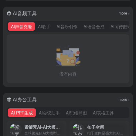
AI音频工具
more+
AI声音克隆
AI歌手
AI音乐创作
AI语音合成
AI同传翻译
没有内容
AI办公工具
more+
AI PPT生成
AI会议助手
AI思维导图
AI表格工具
紧箍咒AI-AI大模型聚合平台
扣子空间
全球领先的AI大模型聚合平台，一站式调用500+顶尖AI模型。支持ChatGPT/Claude/Gemini智能对话，Midjourney/Flux/DALL-E AI绘画生图，Sora/可灵/Vidu AI视频生成，以及AI漫剧、电商一键生图、AI配音、AI写作等智能体工具，免费试用。
扣子空间是强大的AI办公助手，基于Agent技术，集成了AI写作、AI PPT生成、AI表格处理、AI设计、AI播客、AI生图与AI视频等全功能。扣子空间助力财经分析、市场营销等多场景办公任务自动化，全面提升工作效率。