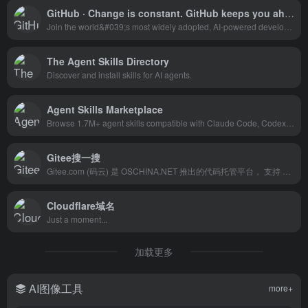
GitHub · Change is constant. GitHub keeps you ahead. · GitHub
Join the world&#039;s most widely adopted, AI-powered developer platform where millions of developers, businesses, and the largest open source community build software that advances humanity.
The Agent Skills Directory
Discover and install skills for AI agents.
Agent Skills Marketplace
Browse 1.7M+ agent skills compatible with Claude Code, Codex CLI and ChatGPT. The open standard SKILL.md format for AI coding assistants.
Gitee搜一搜
Gitee.com (码云) 是 OSCHINA.NET 推出的代码托管平台， 支持 Git 和 SVN, 提供免费的私有仓库托管. 目前已有超过 1200 万的开发者选择 Gitee。
Cloudflare域名
Just a moment...
加载更多
AI图像工具
more+