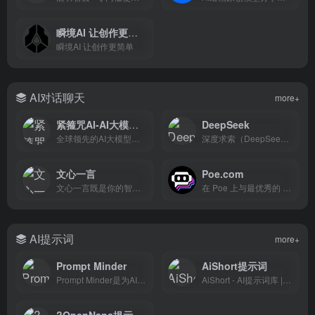
瞬境AI 让创作更简单
瞬境AI 让创作更简单
AI对话聊天
more+
紧箍咒AI-AI大模型聚合平台
DeepSeek
全球领先的AI大模型聚合平台，一站式调用500+顶尖AI模型。支持ChatGPT/Claude/Gemini智能对话，Midjourney/Flux/DALL-E AI绘画生图，Sora/可灵/Vidu AI视频生成，以及AI漫剧、电商一键生图、AI配音、AI写作等智能体工具，免费试用。
深度求索（DeepSeek），成立于2023年，专注于研究世界领先的通用人工智能底层模型与技术，挑战人工智能前沿性难题。基于自研训练框架、自建智算集群和万卡算力等资源，深度求索团队仅用半年时间便已发布并开源多个百亿级参数大模型，如DeepSeek-LLM通用大语言模型、DeepSeek-Coder代码大模型，并在2024年1月率先开源国内首个MoE大模型（DeepSeek-MoE），各大模型在公开评测榜单及真实样本外的泛化效果均有超越同级别模型的出色表现。和 DeepSeek AI 对话，轻松接入 API。
文心一言
Poe.com
文心一言既是你的智能伙伴，可以陪你聊天、回答问题、画图识图；也是你的AI助手，可以提供灵感、撰写文案、阅读文档、智能翻译，帮你高效完成工作和学习任务。
在 Poe 上与最优秀的 AI 进行私聊或群聊。一站式探索 GPT-5、Claude-Sonnet-4.5、DeepSeek-R1、Veo-3.1、Sora-2 以及数千个其他AI模型。
AI提示词
more+
Prompt Minder
AiShort提示词
Prompt Minder是为AI从业者打造的专业提示词管理工具。支持版本控制、团队协作、智能分类、多模型测试等功能。免费开始使用，管理您的ChatGPT、Claude、GPT-4提示词库。
AiShort - AI提示词库 | 精选Prompt模板，即刻提升AI效率 | AiShort - Advanced AI Agent &amp; Prompt Platform | Build, Share, and Multiply Productivity with One Click
?OpenNana提示词图库