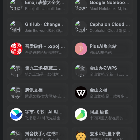
Emoji 表情大全支持搜索
Google NotebookLM
Emojiall is a multi-language Emoji Dictionary
Meet NotebookLM, the AI research tool and thinking partner that can analyze your sources, turn complexity into clarity and transform your content.
GitHub · Change is constant. GitHub keeps you ahead. · GitHub
Cephalon Cloud 端脑云
Join the world&#039;s most widely adopted, AI-powered developer platform where millions of developers, businesses, and the largest open source community build software that advances humanity.
Cephalon Cloud 端脑云，分布式 AIGC 算力网络，全网最高性价比，无需部署，在线使用。一键部署 AI 绘图 SD 环境，为您提供更流畅的 AI 创作体验。
吾爱破解 – 52pojie.cn
PlusAI集合站
吾爱破解论坛深耕软件逆向工程与反病毒技术领域,汇聚众多技术爱好者的智慧与经验,共同探索与分享前沿安全技术和防护策略,构建业内最具影响力的技术交流平台。
PlusAI集合站
第九工场-隐藏二维码生成平台
金山办公WPS
第九工场是一款创意+个性+艺术的二维码生成器。一键获得：隐藏二维码、艺术二维码、个性二维码、动态二维码、收款二维码、挪车二维码、群二维码、二维码设计、红包二维码、预约二维码、防伪二维码、二维码名片、二维码扫描、扫码支付、扫码点餐、扫码入群、能有效提升用户扫码兴趣增加粉丝量(www.909th.com)
金山文档,全新一代云Office办公软件,支持多人在线协同办公,实时协作，并设置文档访问、编辑权限。独有内容级安全，全程留痕可追溯.PC/移动双端覆盖,随时随地在线协同办公,在线文档即写即存统一管理,高效共享文档、表格。
腾讯文档
金山文档
腾讯文档-官方网站-支持多人在线编辑Word、Excel和PPT文档
金山文档 是一款可多人实时协作编辑的在线文档,修改后自动保存,无需转换格式,告别反复传文件
字节·飞书｜AI 时代先进生产力平台
阿里·语雀
飞书是 AI 时代先进生产力平台，提供一站式协同办公、组织管理、业务提效工具和深入企业场景的 AI 能力，让 AI 真能用、真落地
十万阿里人都在用的笔记与文档知识库，面向企业、组织或个人，提供全新的体系化知识管理，打造轻松流畅的工作协同。金融级数据安全、丰富的应用场景、强大的知识创作与管理，助力企业、个人轻松拥有云端知识库
抖音快手小红书TikTok短视频免费去水印解析下载工具网站
去水印批量下载
天天解析是一个支持抖音快手小红书微博TikTok国际版抖音等网页APP短视频在线免费去水印解析下载的工具网站
哼哼猫短视频去水印解析下载工具,支持解析抖音、快手、火山、西瓜、小红书、美拍、淘宝、QQ看点等上百个平台的视频,提取出来的视频无水印,可以免费、快速、方便地将视频去水印保存到手机相册、电脑本地,除了单个视频提取,还支持一键批量去水印提取作者所有视频.