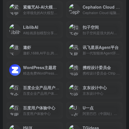
紧箍咒AI-AI大模型聚合平台
Cephalon Cloud 端脑云
全球领先的AI大模型聚合平台，一站式调用500+顶尖AI模型。支持ChatGPT/Claude/Gemini智能对话，Midjourney/Flux/DALL-E AI绘画生图，Sora/可灵/Vidu AI视频生成，以及AI漫剧、电商一键生图、AI配音、AI写作等智能体工具，免费试用。
Cephalon Cloud 端脑云，分布式 AIGC 算力网络，全网最高性价比，无需部署，在线使用。一键部署 AI 绘图 SD 环境，为您提供更流畅的 AI 创作体验。
LiblibAI
扣子空间
AI绘画原创模型分享社区，10万+模型免费下载;原汁原味的webUI、comfyUI，在线AI绘图工具免费使用;还可在线进行模型训练。欢迎每一位创作者加入，共同探索AI绘画
扣子空间是强大的AI办公助手，基于Agent技术，集成了AI写作、AI PPT生成、AI表格处理、AI设计、AI播客、AI生图与AI视频等全功能。扣子空间助力财经分析、市场营销等多场景办公任务自动化，全面提升工作效率。
遨虾
讯飞星辰Agent平台
遨虾,1688,AI平台,跨境电商,智能采购,供应链,人工智能,商品采购,AI选品工具,跨境电商选品,跨境选品助手,海外电商选品,选品爆款推荐,选品爆款排行榜,亚马逊选品,亚马逊选品技巧,亚马逊热销榜,黑五选品攻略,圣诞节选品建议,节日选品指南,跨境节日选品,跨境选品数据分析,选品趋势2025,热销趋势洞察,AI预测爆款,AI预测海外热销品,低竞争高利润选品,高毛利选品推荐,选品关键词分析,AI自动选品推荐,选品不踩坑,选品决策太慢怎么办,选品灵感哪里找,如何快速找到爆款,跨境新手选品指南,1688选品策略,1688爆款挖掘,独立站选品技巧,独立站热卖产品,选品利润计算器,跨境选品数据系统,欧洲站畅销品推荐,北美热销产品榜单,东南亚选品趋势,TikTok选品,Temu选品分析,高复购产品推荐,跨境商品趋势雷达,AI选品报告生成,智能选品顾问,AI选品清单,热门选品榜,选品方向规划,冷门爆品挖掘,跨境卖家选品痛点,多平台选品对比,轻小件高利润选品,适合小卖家的选品,新品趋势雷达,跨境爆品预测,全自动选品系统,AI选商工具,跨境选商助手,跨境供应商匹配,找工厂1688,中国工厂匹配系统,OEM代工厂推荐,ODM开发工厂选择,高分低价工厂推荐,选商数据分析,AI找厂平台,同款找厂神器,供应商评分系统,供应商比价工具,供应商质量评估,工厂价格比价,跨境电商找工厂,低MOQ供应商,小单可做的工厂,怎么找靠谱供应商,跨境选商攻略,供应商对标分析,供应商报价助手,验厂流程自动化,选商决策太慢,找不到工厂怎么办,打样流程管理系统,多工厂并行比价,AI智能谈价,供应商合规核验,一键生成打样单,智能供应链选商引擎,OEM贴牌选商,跨境选厂技巧,供应商管理平台,跨境采购自动匹配,B2B选商工具,AI代工厂查找,供应商评级系统,供应商质量对比,一键对比工厂,交期预测工具,AI智能选厂,跨境采购SaaS,工厂资料核验,AI供应链匹配系统,低成本选厂解决方案,工厂定制服务,自动找厂系统,跨境电商素材生成,跨境素材工具,跨境素材平台,AI素材生成,跨境电商素材包,1688链接生成素材包,AI商品主图生成,AI自动生成主图,亚马逊A+生成器,一键白底图,AI改图神器,图片批量处理,AI视频生成工具,短视频脚本生成器,多语言Listing生成,AI修图去水印,素材自动适配多平台,亚马逊图片尺寸模板,AI主图生成助手,爆款素材生成神器,跨境图片翻译,AI人物一致性模型,虚拟模特图生成,TikTok商品视频生成,Temu主图生成,AI Listing优化,AI商品文案生成,跨境素材制作工具,AI智能画布,电商素材画布平台,AI生成亚马逊图集,跨境营销素材生成,AI电商画布,素材一站式处理平台,AI商品图生成,爆款图生成工具,AI商品视频生成,AI模板图片生成,素材批量翻译,素材一键多语种,跨境视觉优化工具,AI素材自动分类,跨境素材自动整理,AI商品拍摄替代方案,AI询盘助手,自动询盘机器人,跨境询盘系统,AI生成报价单,AI询盘自动回复,多供应商群发询价,批量询价比价系统,智能比价采购系统,跨时区自动询盘,自动采购助手,采购数字化工具,AI自动报价系统,AI谈价助手,询盘跟进系统,智能询盘沟通,AI采购决策系统,自动生成询价单,询盘记录整理工具,询盘多轮沟通助手,打样提醒工具,跨境B2B自动沟通,智能外贸助手,外贸询盘机器人,供应商议价AI,采购成本优化,自动生成询盘总结,跨时区AI沟通,询盘对比表生成,供应商回复统计,询盘状态监控系统,报价分析工具,询盘跟进机器人,自动询盘系统,买家自动询盘工具,AI外贸助理,跨境买家沟通工具,智能采购系统,AI采买助手,外贸询盘分析报告,跨境电商工具,跨境电商AI工具,AI跨境助手,海外电商助手,全球电商市场分析,全球电商趋势预测,跨境电商数据平台,跨境电商SaaS,跨境B2B工具,智能外贸解决方案,跨境电商自动化,跨境电商AI平台,跨境选品软件,跨境选商软件,跨境素材制作工具,跨境询盘自动化,跨境采购系统,1688跨境助手,Alibaba跨境选品,跨境卖家工具箱,跨境爆款分析,跨境AI助手下载,一键跨境选品系统,跨境小白必备工具,跨境爆款怎么找,跨境选品怎么做,跨境选商怎么做,跨境素材没灵感怎么办,跨境询盘回复太慢怎么办,独立站卖什么好,Amazon卖什么好,TikTok卖什么好,Temu卖什么好,2025跨境趋势,海外热卖产品是什么,跨境最赚钱品类有哪些,哪个品类退货率最低,高利润类目推荐,2025跨境蓝海品
新一代智能体Agent开发平台，支持通过提示词Prompt、工作流Workflow灵活创建专业智能体。平台已整合丰富的模型、插件、MCP Server，支持一站式效果测评，助力开发者快速搭建生产级智能体。创建后可发布到讯飞星火App、微信公众号，或发布成API、MCP Server。
WordPress主题君
携程设计委员会
精选免费WordPress主题模板下载
携程设计委员会-Ctrip Design Committee
百度企业产品用户体验中心
京东设计中心
百度企业产品用户体验中心
京东设计中心
百度用户体验中心
U一点
百度用户体验中心
阿里巴巴（中国站）用户体验设计部博客U一点设计 UED团队
ISUX
TGideas