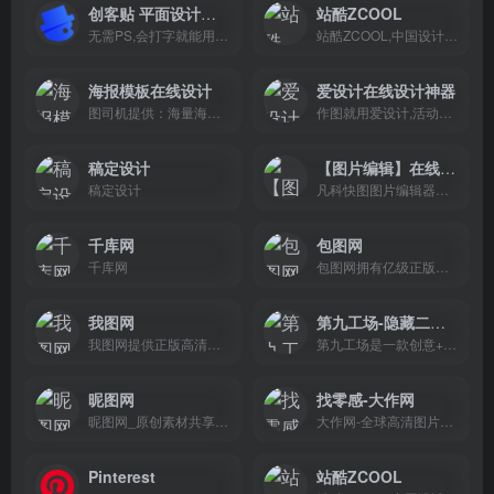
创客贴 平面设计作图神器
站酷ZCOOL
无需PS,会打字就能用的图片、视频编辑器。8000万图片素材在线编辑,换图改字生成精美设计。自动抠图,高清背景,设计不求人,商用有版权
站酷ZCOOL,中国设计师互动平台.深耕设计领域十八年,站酷聚集了1800万设计师、摄影师、插画师、艺术家、创意人,设计创意群体中具有较高的影响力与号召力.
海报模板在线设计
爱设计在线设计神器
图司机提供：海量海报在线制作、邀请函、易拉宝、banner、gif动图、名片、公众号首图、在线PS等免费设计素材和模板，可在线一键搞定设计、印刷并能在线图片编辑、照片编辑。
作图就用爱设计,活动海报,公众号配图,朋友圈封面,电商等百万可商用模版一键出图,只需拖拉拽三步在线图片编辑,从此设计不求人
稿定设计
【图片编辑】在线图片编辑器
稿定设计
凡科快图图片编辑器，免费在线图片编辑软件，免下载，丰富图片版权资源，海量图片制作模板，不用ps，1分钟作图，超简单3步操作，完成在线做图，支持在线抠图、压缩、分割、加水印、旋转等图片编辑。
千库网
包图网
千库网
包图网拥有亿级正版商用素材模板，为企业 、政府机关、个人用户提供原创可商用的精品版权，涵盖4K/8K高清视频、AE模板、MG动画、配乐音效、AI素材、AI视频、AI音乐、PPT模板、海报模板、UI设计素材、PNG元素、电商淘宝、摄影图、插画动图、装饰装修、3D素材等，满足企业宣传、政府党建宣传及个人用户的创意剪辑、智能抠图、在线设计、AI绘画等各种使用场景，会员可享免费下载，立即访问包图网，获取高质素材！
我图网
第九工场-隐藏二维码生成平台
我图网提供正版高清图片设计素材,免费平面素材,为生产商提供工业品牌包装设计解决方案,包括背景墙/文化墙/装饰画/包装/样机/CAD/印花图案以及党政类的PPT/Word/Excel模板下载.
第九工场是一款创意+个性+艺术的二维码生成器。一键获得：隐藏二维码、艺术二维码、个性二维码、动态二维码、收款二维码、挪车二维码、群二维码、二维码设计、红包二维码、预约二维码、防伪二维码、二维码名片、二维码扫描、扫码支付、扫码点餐、扫码入群、能有效提升用户扫码兴趣增加粉丝量(www.909th.com)
昵图网
找零感-大作网
昵图网_原创素材共享平台.图片素材图库提供海量原创素材,图片下载,摄影作品,设计素材,视频素材,ppt模板,PSD源文件,矢量图,AI,CDR,EPS等高清图片下载.
大作网-全球高清图片素材_图片搜索网站_设计师免费版权图片素材-找灵感,上大作
Pinterest
站酷ZCOOL