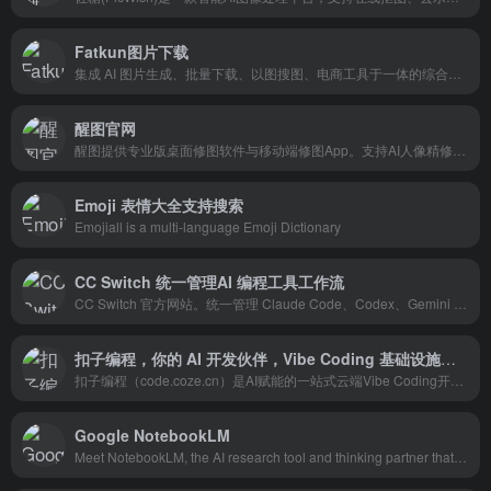
Fatkun图片下载
集成 AI 图片生成、批量下载、以图搜图、电商工具于一体的综合平台。让图片处理更智能,让工作更高效。支持Chrome、Edge浏览器扩展。
醒图官网
醒图提供专业版桌面修图软件与移动端修图App。支持AI人像精修、胶片调色、批量调色、色偏矫正、智能消除等专业功能，覆盖Windows/Mac/Android/iOS多平台。立即免费下载。
Emoji 表情大全支持搜索
Emojiall is a multi-language Emoji Dictionary
CC Switch 统一管理AI 编程工具工作流
CC Switch 官方网站。统一管理 Claude Code、Codex、Gemini CLI、OpenCode、OpenClaw 和 Hermes Agent 的供应商配置、本地路由、MCP、Skills、会话与用量统计。
扣子编程，你的 AI 开发伙伴，Vibe Coding 基础设施，自然语言对话开发智能体、工作流、网页应用、移动应用，一键部署上线
扣子编程（code.coze.cn）是AI赋能的一站式云端Vibe Coding开发平台。通过对话即可快速构建智能体、工作流、网页与移动应用，并依托Vibe Infra基础设施实现开箱即用的云端环境和一键部署服务。无论你是零基础小白还是资深开发者，扣子编程都能帮你实现从想法到产品上线的丝滑体验，告别部署烦恼。
Google NotebookLM
Meet NotebookLM, the AI research tool and thinking partner that can analyze your sources, turn complexity into clarity and transform your content.