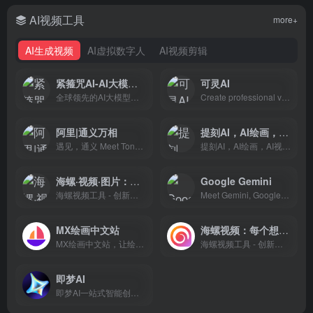
AI视频工具
more+
AI生成视频
AI虚拟数字人
AI视频剪辑
紧箍咒AI-AI大模型聚合平台
可灵AI
全球领先的AI大模型聚合平台，一站式调用500+顶尖AI模型。支持ChatGPT/Claude/Gemini智能对话，Midjourney/Flux/DALL-E AI绘画生图，Sora/可灵/Vidu AI视频生成，以及AI漫剧、电商一键生图、AI配音、AI写作等智能体工具，免费试用。
Create professional videos and images with Kling AI's state-of-the-art generative AI platform. Our tools support video generation, image creation, and advanced editing capabilities for content creators.
阿里|通义万相
提刻AI，AI绘画，AI视频
遇见，通义 Meet TongYi, Ask me anything. 通义官网重磅升级，汇聚全系列大模型、最新行业资讯与前沿应用，一览无余，尽在掌握。通义千问具备自然语言理解、文本生成、视觉理解、音频理解等多种能力。
提刻AI，AI绘画，AI视频-提刻AI,手里的效率工具
海螺·视频·图片：每个想法都是一部大片
‎Google Gemini
海螺视频工具 - 创新的AI视频生成器和提示词工具，可以将您的想法转化为精美的AI视频。只需一段文字，即可借助尖端的AI技术，在短时间内创作出引人入胜的视觉作品。现在就用海螺视频释放您的创造力吧。
Meet Gemini, Google’s AI assistant. Get help with writing, planning, brainstorming, and more. Experience the power of generative AI.
MX绘画中文站
海螺视频：每个想法都是一部大片
MX绘画中文站，让绘画如此简单，只需描述图片内容AI即可快速生成精美的图片，本站提供一站式MX AI绘画图片创作服务！
海螺视频工具 - 创新的AI视频生成器和提示词工具，可以将您的想法转化为精美的AI视频。只需一段文字，即可借助尖端的AI技术，在短时间内创作出引人入胜的视觉作品。现在就用海螺视频释放您的创造力吧。
即梦AI
即梦AI一站式智能创作平台，即刻造梦。提供AI绘画和AIGC视频创作体验，拥有激发无限创作灵感的社区。让即梦AI开启您的智能创作之旅，探索梦境实现的无限可能！