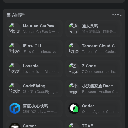
AI编程
more+
Meituan CatPaw
通义灵码
Meituan CatPaw是一款智能AI编程Agent，以IDE形态集成，提供高效的代码补全、代码生成等功能，帮助开发者提升编码效率，加速项目交付。
通义灵码是由阿里云提供的智能编码辅助工具，提供代码智能生成、智能问答、多文件修改、编程智能体等能力，为开发者带来智能化研发体验，引领 AI 原生研发新范式。
iFlow CLI
Tencent Cloud Code Assistant CodeBuddy
iFlow CLI - Interactive Terminal
Tencent Cloud CodeBuddy is a next-generation AI Code Editor. Powered by the Tencent Yuanbao Code Large Model, it provides services such as code completion, error diagnosis, technical Q&amp;A, and performance optimization. Supporting mainstream programming languages, it improves coding efficiency by 90% and reduces code error rates by 35%, making it suitable for enterprise-level application development and teaching practices.
Lovable
Z Code
Lovable is an AI app and website builder that turns ideas into production-ready software without coding. Launch faster with AI.
Z Code combines the best AI agents with your existing tools so you can plan, code, review, and deploy without friction.
CodeFlying
小浣熊家族 Raccoon
码上飞（CodeFlying）是全球领先的通过对话开发软件的AI自动化开发平台，无需编码经验，通过自然语言描述即可自动生成完整应用程序。
Raccoon - Another Comprehensive CO-pilOt Navigator ｜ Raccoon是基于商汤自研大语言模型的智能助手，包含代码助手、办公助手，满足用户代码编写、数据分析、编程学习等各类需求。
百度·文心快码
Qoder
码随心动，快人一步，更懂你的智能代码助手
Qoder: Agentic Coding Platform | World's latest and most advanced AI models | Code Completion, Test Generation, AI Agent | Download for Windows/MacOS/Linux, JetBrains Plugin, CLI.
Cursor
TRAE