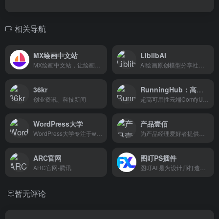
相关导航
MX绘画中文站
LiblibAI
MX绘画中文站，让绘画如此简单，只需描述图片内容AI即可快速生成精美的图片，本站提供一站式MX AI绘画图片创作服务！
AI绘画原创模型分享社区，10万+模型免费下载;原汁原味的webUI、comfyUI，在线AI绘图工具免费使用;还可在线进行模型训练。欢迎每一位创作者加入，共同探索AI绘画
36kr
RunningHub：高可用性云端ComfyUI，在线创作AI应用
创业资讯、科技新闻
超高可用性云端ComfyUI，在线编辑并运行ComfyUI工作流，轻松发布为AI应用并获得收入，上百种AI应用每日上新，轻松满足各种业务需求
WordPress大学
产品壹佰
WordPress大学专注于wordpress建站教学,提供wordpress主题,wordpres
为产品经理爱好者提供最优质的产品资讯、原创内容和相关视频课程
ARC官网
图叮PS插件
ARC官网-腾讯
图叮AI 是为设计师打造的 Photoshop 插件，支持一键抠图、文生图、图生图、风格转换等功能，极大提升设计效率。
暂无评论