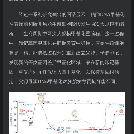
经过一系列研究画出的图谱显示，精卵DNA甲基化
在着床前和胎儿原始生殖细胞阶段发生两次大规模重编
程——生命周期中两次大规模甲基化重编程。这一过程
中，印记基因甲基化在胚胎发育中维持，原始生殖细胞
擦除，精、卵成熟过程分别重新建立父源、母源印记，
发现新的等位基因差异甲基化区域，潜在新的印记基
因；重复序列元件保留大量甲基化，以保持基因组稳
定；父源母源DNA甲基化对胚胎发育贡献可能不同。