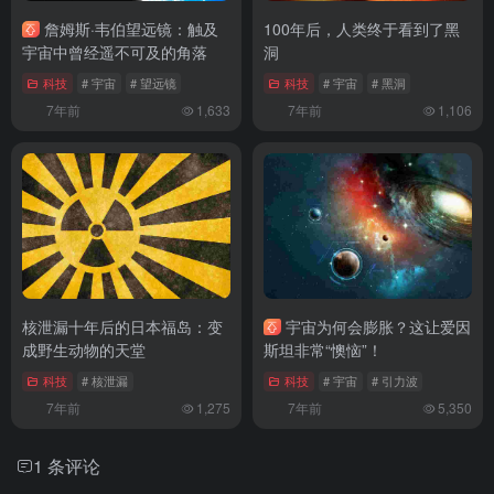
詹姆斯·韦伯望远镜：触及
100年后，人类终于看到了黑
宇宙中曾经遥不可及的角落
洞
科技
# 宇宙
# 望远镜
科技
# 宇宙
# 黑洞
7年前
1,633
7年前
1,106
核泄漏十年后的日本福岛：变
宇宙为何会膨胀？这让爱因
成野生动物的天堂
斯坦非常“懊恼”！
科技
# 核泄漏
科技
# 宇宙
# 引力波
7年前
1,275
7年前
5,350
1 条评论