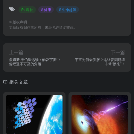
科技
# 健康
# 生命起源
©
版权声明
文章版权归作者所有，未经允许请勿转载。
上一篇
下一篇
詹姆斯·韦伯望远镜：触及宇宙中
宇宙为何会膨胀？这让爱因斯坦
曾经遥不可及的角落
非常“懊恼”！
相关文章