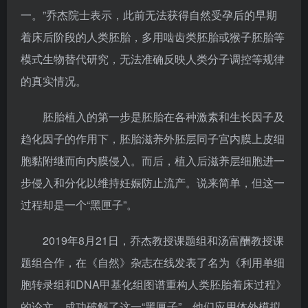
一。”乔杰院士表示，此前无法获得自然受孕后的早期
着床后阶段的人类胚胎，多用啮齿类胚胎或猴子胚胎等
模式生物替代研究，无法准确反映人类分子调控等规律
的真实情况。
胚胎植入的第一步是胚胎在各种激素和生长因子及
趋化因子的作用下，胚胎滋养外胚层同子宫内膜上皮细
胞黏附继而向内膜侵入。而后，植入后滋养层细胞进一
步侵入和分化以维持妊娠防止流产。说来简单，但这一
过程却是一个“黑匣子”。
2019年8月21日，乔杰教授课题组和汤富酬教授课
题组合作，在《自然》杂志在线发表了名为《利用单细
胞转录组和DNA甲基化组图谱重构人类胚胎着床过程》
的论文，成功破解了这一“黑匣子”。他们应用体外模拟