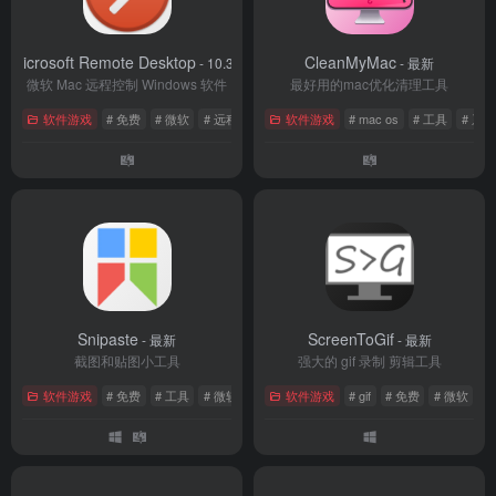
Microsoft Remote Desktop
CleanMyMac
- 10.3.9
- 最新
微软 Mac 远程控制 Windows 软件
最好用的mac优化清理工具
软件游戏
# 免费
# 微软
# 远程桌面
软件游戏
# mac os
# 工具
# 系
Snipaste
ScreenToGif
- 最新
- 最新
截图和贴图小工具
强大的 gif 录制 剪辑工具
软件游戏
# 免费
# 工具
# 微软
软件游戏
# gif
# 免费
# 微软